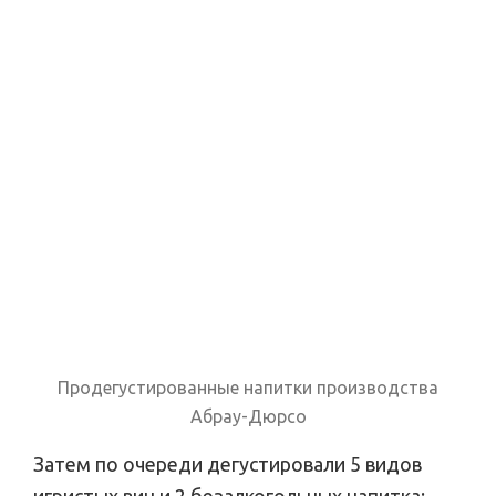
Продегустированные напитки производства
Абрау-Дюрсо
Затем по очереди дегустировали 5 видов
игристых вин и 2 безалкогольных напитка: