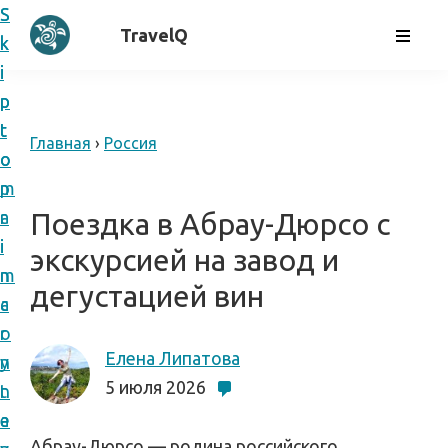
S
S
с
TravelQ
k
k
а
i
i
м
p
p
о
t
t
Главная
›
Россия
с
o
o
т
p
m
о
r
a
Поездка в Абрау-Дюрсо с
я
i
i
экскурсией на завод и
т
m
n
дегустацией вин
е
a
c
л
r
o
ь
Елена Липатова
y
n
н
5 июля 2026
n
t
ы
a
e
е
Абрау-Дюрсо — родина российского