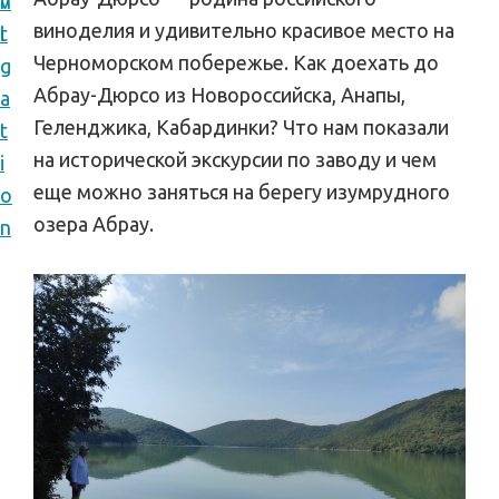
v
n
п
виноделия и удивительно красивое место на
i
t
у
Черноморском побережье. Как доехать до
g
т
Абрау-Дюрсо из Новороссийска, Анапы,
a
е
Геленджика, Кабардинки? Что нам показали
t
ш
на исторической экскурсии по заводу и чем
i
е
еще можно заняться на берегу изумрудного
o
с
озера Абрау.
n
т
в
и
я