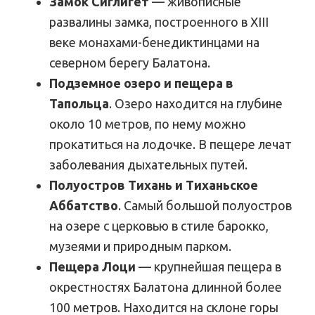
Замок Сиглигет
— живописные
развалины замка, построенного в XIII
веке монахами-бенедиктинцами на
северном берегу Балатона.
Подземное озеро и пещера в
Тапольца
. Озеро находится на глубине
около 10 метров, по нему можно
прокатиться на лодочке. В пещере лечат
заболевания дыхательных путей.
Полуостров Тихань и Тиханьское
Аббатство
. Самый большой полуостров
на озере с церковью в стиле барокко,
музеями и природным парком.
Пещера Лоци
— крупнейшая пещера в
окрестностях Балатона длинной более
100 метров. Находится на склоне горы