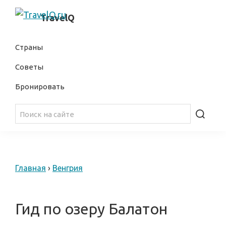
Skip
Skip
самостоятельные
TravelQ
to
to
путешествия
primary
main
Страны
navigation
content
Советы
Бронировать
Главная
›
Венгрия
Гид по озеру Балатон