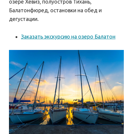
озере Хевиз, полуостров Тихань,
Балатонфюред, остановки на обед и
дегустации.
Заказать экскурсию на озеро Балатон