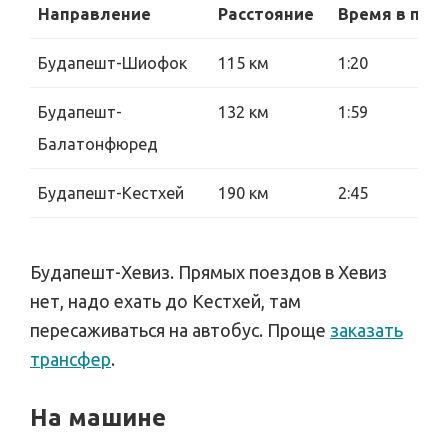
Направление
Расстояние
Время в пут
Будапешт-Шиофок
115 км
1:20
Будапешт-
132 км
1:59
Балатонфюред
Будапешт-Кестхей
190 км
2:45
Будапешт-Хевиз. Прямых поездов в Хевиз
нет, надо ехать до Кестхей, там
пересаживаться на автобус. Проще
заказать
трансфер
.
На машине