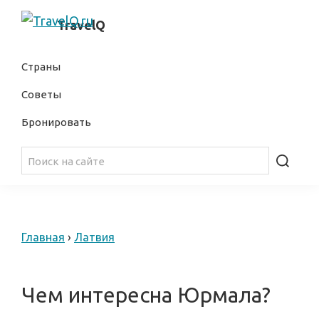
Skip
Skip
самостоятельные
TravelQ
to
to
путешествия
primary
main
Страны
navigation
content
Советы
Бронировать
Главная
›
Латвия
Чем интересна Юрмала?