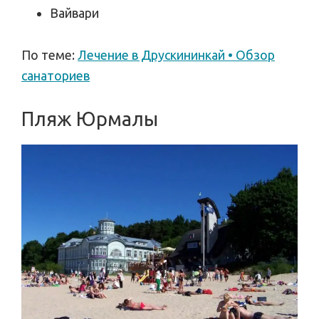
Вайвари
По теме:
Лечение в Друскининкай • Обзор
санаториев
Пляж Юрмалы