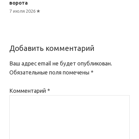
ворота
7 июля 2026
R
Добавить комментарий
e
Ваш адрес email не будет опубликован.
a
Обязательные поля помечены
*
d
e
Комментарий
*
r
I
n
t
e