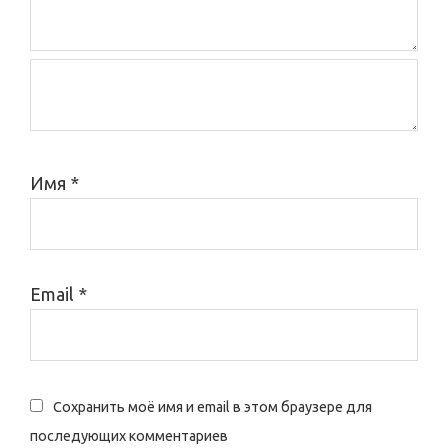
r
a
c
t
i
Имя
*
o
n
s
Email
*
Сохранить моё имя и email в этом браузере для
последующих комментариев