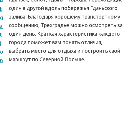
v
n
п
один в другой вдоль побережья Гданьского
i
t
у
залива. Благодаря хорошему транспортному
g
т
сообщению, Трехградье можно осмотреть за
a
е
один день. Краткая характеристика каждого
t
ш
города поможет вам понять отличия,
i
е
выбрать место для отдыха и построить свой
o
с
маршрут по Северной Польше.
n
т
в
и
я