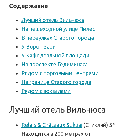
Содержание
Лучший отель Вильнюса
На пешеходной улице Пилес
В переулках Старого города
У Ворот Зари
У Кафедральной площади
На проспекте Гедиминаса
Рядом с торговыми центрами
На границе Старого города
Рядом с вокзалами
Лучший отель Вильнюса
Relais & Châteaux Stikliai
(Стикляй) 5*
Находится в 200 метрах от