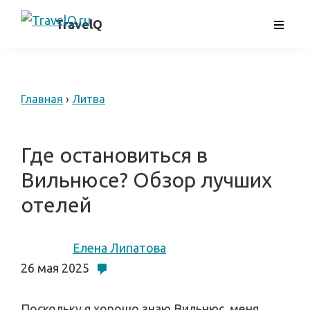
Skip
самостоятельные
TravelQ
to
путешествия
main
content
Главная
›
Литва
Где остановиться в
Вильнюсе? Обзор лучших
отелей
Елена Липатова
26 мая 2025
Поскольку я хорошо знаю Вильнюс, меня