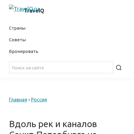
Skip
Skip
самостоятельные
TravelQ
to
to
путешествия
primary
main
Страны
navigation
content
Советы
Бронировать
Главная
›
Россия
Вдоль рек и каналов