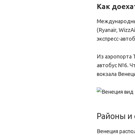
Как доеха
Международны
(Ryanair, Wizz
экспресс-авто
Из аэропорта 
автобус №6. Ч
вокзала Венеци
Районы и
Венеция распол