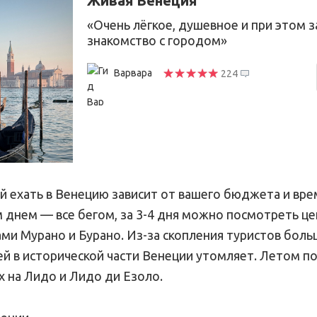
Живая Венеция
«Очень лёгкое, душевное и при этом
знакомство с городом»
Варвара
224
й ехать в Венецию зависит от вашего бюджета и вре
 днем — все бегом, за 3-4 дня можно посмотреть ц
ами Мурано и Бурано. Из-за скопления туристов бол
ей в исторической части Венеции утомляет. Летом п
 на Лидо и Лидо ди Езоло.