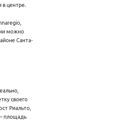
 в центре.
naregio,
рыми можно
айоне Санта-
еально,
тку своего
ост Риальто,
 — площадь