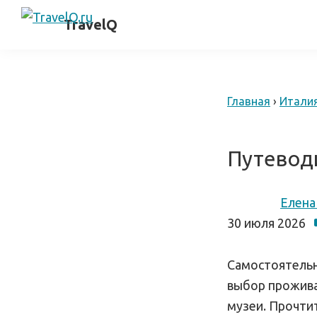
Skip
Skip
самостоятельные
TravelQ
to
to
путешествия
primary
main
navigation
content
Главная
›
Итали
Путевод
Елена
30 июля 2026
Самостоятельн
выбор прожива
музеи. Прочти