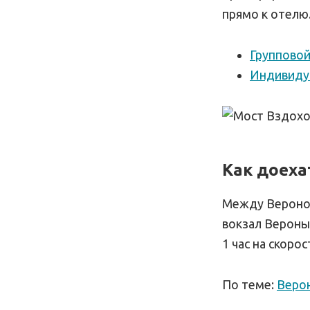
прямо к отелю
Групповой
Индивиду
Как доеха
Между Вероной
вокзал Вероны 
1 час на скоро
По теме:
Верон