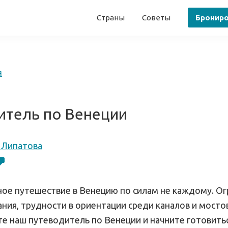
Страны
Советы
Бронир
я
итель по Венеции
 Липатова
ое путешествие в Венецию по силам не каждому. О
ния, трудности в ориентации среди каналов и мостов
те наш путеводитель по Венеции и начните готовить