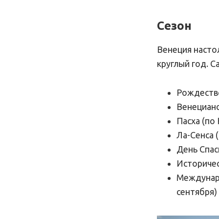
Сезон
Венеция насто
круглый год. С
Рождество
Венецианс
Пасха (по
Ла-Сенса 
День Спас
Историчес
Междунаро
сентября)