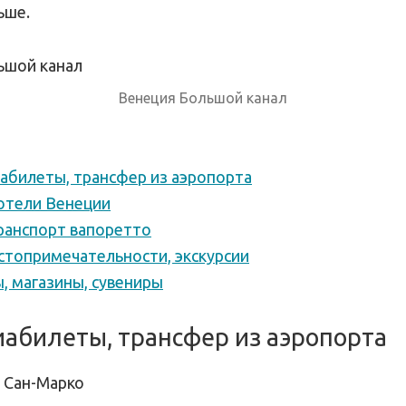
ьше.
Венеция Большой канал
иабилеты, трансфер из аэропорта
отели Венеции
ранспорт вапоретто
стопримечательности, экскурсии
, магазины, сувениры
иабилеты, трансфер из аэропорта