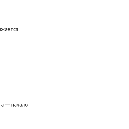
лжается
та — начало