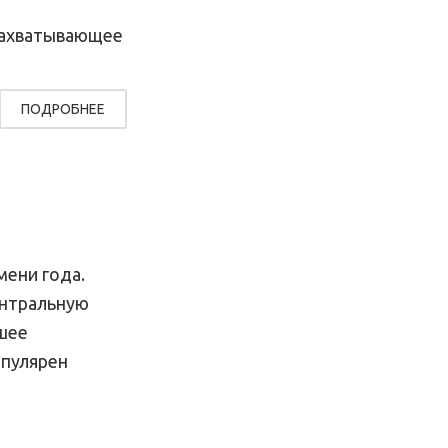
 захватывающее
ПОДРОБНЕЕ
мени года.
ентральную
ьшее
опулярен