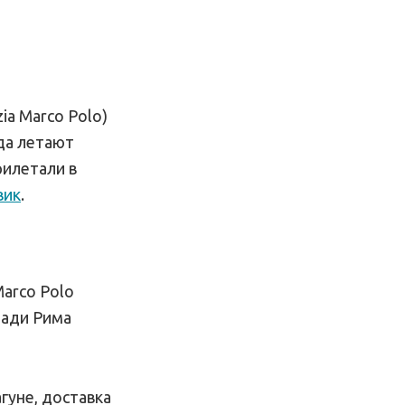
a Marco Polo)
да летают
рилетали в
вик
.
arco Polo
щади Рима
гуне, доставка