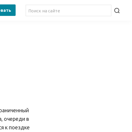
овать
граниченный
, очереди в
ся к поездке