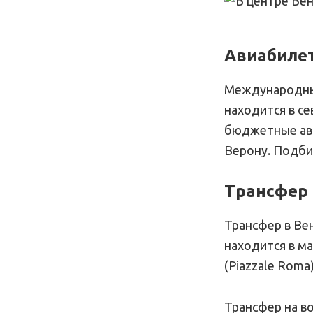
Авиабиле
Международный
находится в с
бюджетные авиа
Верону. Подби
Трансфер 
Трансфер в Ве
находится в м
(Piazzale Roma
Трансфер на во