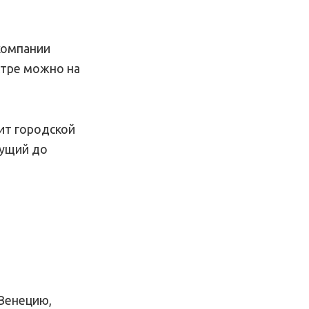
компании
естре можно на
ит городской
дущий до
 Венецию,