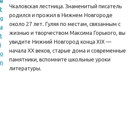
v
n
п
Чкаловская лестница. Знаменитый писатель
i
t
у
родился и прожил в Нижнем Новгороде
g
т
около 27 лет. Гуляя по местам, связанным с
a
е
жизнью и творчеством Максима Горького, вы
t
ш
увидите Нижний Новгород конца XIX —
i
е
начала XX веков, старые дома и современные
o
с
памятники, вспомните школьные уроки
n
т
литературы.
в
и
я