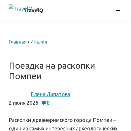
Skip
самостоятельные
TravelQ
to
путешествия
main
content
Главная
›
Италия
Поездка на раскопки
Помпеи
Елена Липатова
2 июня 2026
8
Раскопки древнеримского города Помпеи –
один из самых интересных археологических