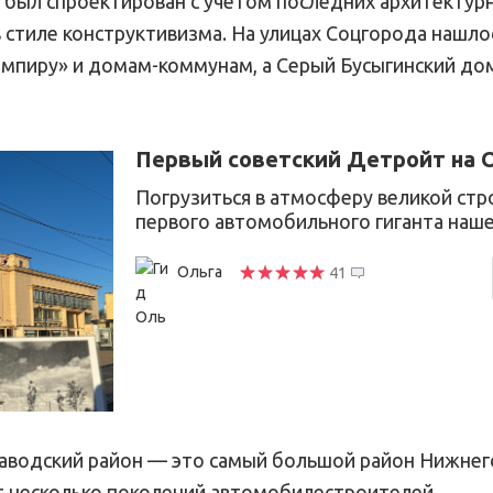
 был спроектирован с учетом последних архитектур
в стиле конструктивизма. На улицах Соцгорода нашло
ампиру» и домам-коммунам, а Серый Бусыгинский до
Первый советский Детройт на 
Погрузиться в атмосферу великой стр
первого автомобильного гиганта наш
Ольга
41
аводский район — это самый большой район Нижнего
 несколько поколений автомобилестроителей.