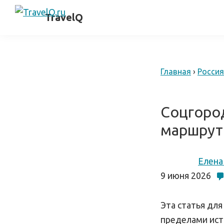
Skip
Skip
самостоятельные
TravelQ
to
to
путешествия
primary
main
navigation
content
Главная
›
Россия
Соцгоро
маршрут 
Елена
9 июня 2026
Эта статья для
пределами ист