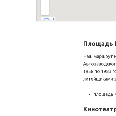
Площадь 
Наш маршрут н
Автозаводског
1958 по 1983 г
литейщиками з
площадь 
Кинотеат