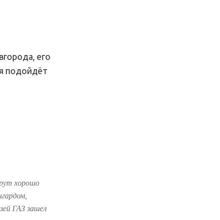
вгорода, его
ия подойдёт
шрут хорошо
нгардом,
зей ГАЗ зашел