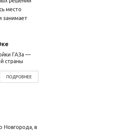
ных решений
сь место
м занимает
Оке
ойки ГАЗа —
ей страны
ПОДРОБНЕЕ
 Новгорода, в