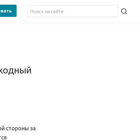
овать
ходный
ой стороны за
тся