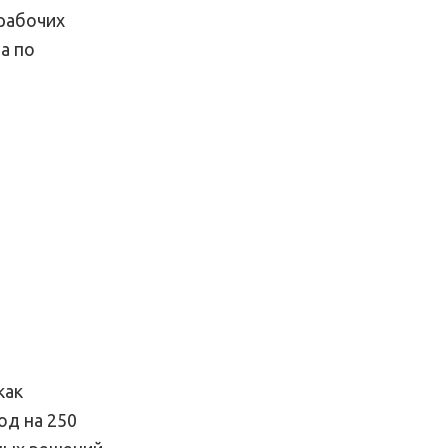
 рабочих
а по
как
од на 250