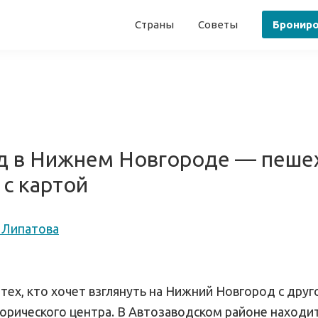
Страны
Советы
Бронир
д в Нижнем Новгороде — пеше
с картой
 Липатова
 тех, кто хочет взглянуть на Нижний Новгород с друг
орического центра. В Автозаводском районе находи