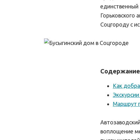
единственный 
Горьковского 
Соцгороду с и
Содержание
Как добра
Экскурсии
Маршрут 
Автозаводский 
воплощение ме