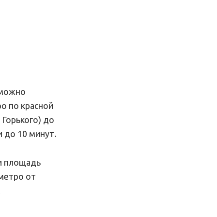
 можно
о по красной
 Горького) до
 до 10 минут.
ки площадь
 метро от
.