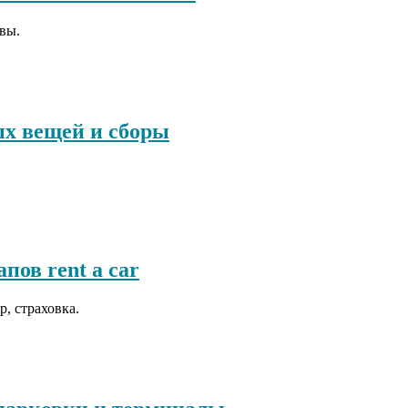
ывы.
ых вещей и сборы
пов rent a car
, страховка.