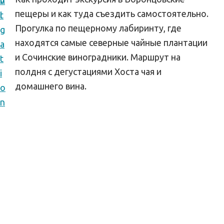
v
n
п
пещеры и как туда съездить самостоятельно.
i
t
у
Прогулка по пещерному лабиринту, где
g
т
находятся самые северные чайные плантации
a
е
и Сочинские виноградники. Маршрут на
t
ш
полдня с дегустациями Хоста чая и
i
е
домашнего вина.
o
с
n
т
в
и
я