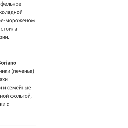
юфельное
коладной
афе-мороженом
 стоила
рии.
Soriano
ники (печенье)
нахи
и и семейные
ной фольгой,
ки с