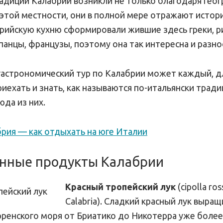
адиции Калабрии возникли не только благодаря гео
этой местности, они в полной мере отражают истор
брийскую кухню сформировали жившие здесь греки, р
панцы, французы, поэтому она так интересна и разно
гастрономический тур по Калабрии может каждый, д
риехать и знать, как называются по-итальянски трад
юда из них.
рия — как отдыхать на юге Италии
нные продукты Калабрии
Красный тропейский лук
(cipolla ros
Calabria). Сладкий красный лук выра
ренского моря от Бриатико до Никотерра уже более 