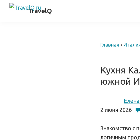
Skip
Skip
самостоятельные
TravelQ
to
to
путешествия
primary
main
navigation
content
Главная
›
Итали
Кухня Ка
южной И
Елена
2 июня 2026
Знакомство с 
логичным прод