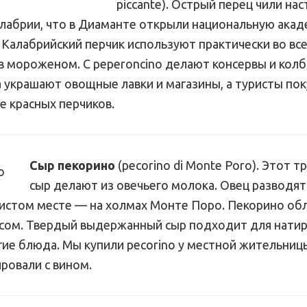
piccante). Острый перец чили на
алабрии, что в Диаманте открыли национальную акад
 Калабрийский перчик используют практически во вс
 в мороженом. С peperoncino делают консервы и колб
а украшают овощные лавки и магазины, а туристы по
е красных перчиков.
Сыр пекорино
(pecorino di Monte Poro). Этот 
сыр делают из овечьего молока. Овец разводят
чистом месте — на холмах Монте Поро. Пекорино об
сом. Твердый выдержанный сыр подходит для натир
угие блюда. Мы купили pecorino у местной жительниц
ровали с вином.