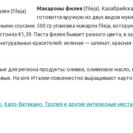
Макароны филея
(fileja). Калабрийск
готовится вручную из двух видов муки
ными соусами. 500 гр упаковка макарон fileja, котору
стоила €1,39. Паста филея бывает разного цвета, в з
натуральных красителей: зеленая — шпинат, красная
ые для региона продукты: оливки, оливковое масло, 
овые. На юге Италии повсеместно выращивают карто
, Капо-Ватикано, Тропея и другие интересные мест