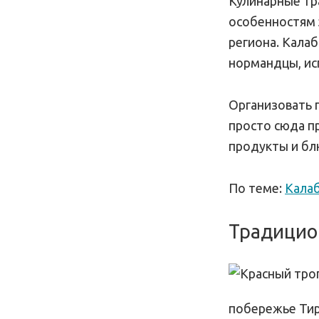
Кулинарные тр
особенностям 
региона. Кала
нормандцы, ис
Организовать 
просто сюда п
продукты и бл
По теме:
Калаб
Традицио
побережье Тир