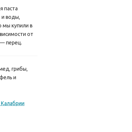
ая паста
 и воды,
ю мы купили в
ависимости от
 — перец.
мед, грибы,
фель и
а Калабрии