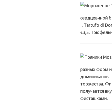
сердцевиной б
Il Tartufo di 
€3,5. Трюфель
разных форм из
доминиканцы в
торжества. Фи
получается вку
фисташками.