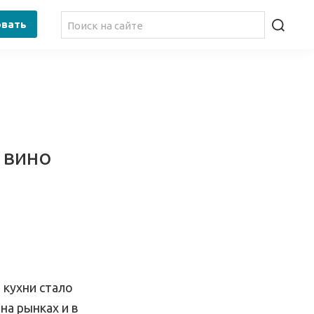
овать
 вино
 кухни стало
на рынках и в