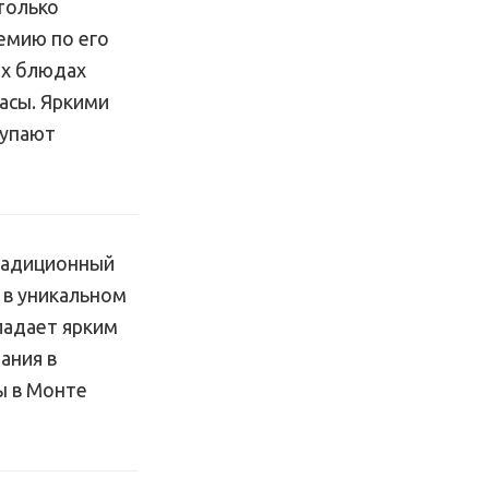
столько
емию по его
ех блюдах
асы. Яркими
купают
традиционный
 в уникальном
ладает ярким
ания в
ы в Монте