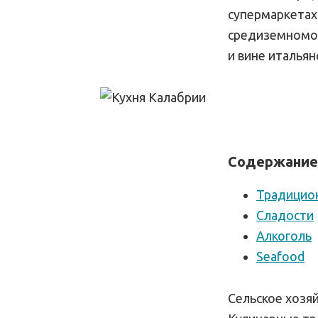
супермаркетах 
средиземномор
и вине итальян
Содержание
Традицио
Сладости
Алкоголь
Seafood
Сельское хозя