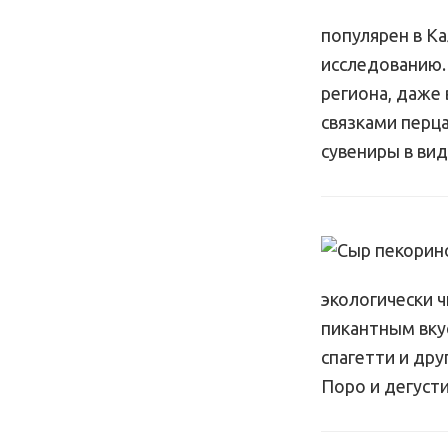
популярен в К
исследованию.
региона, даже
связками перц
сувениры в вид
экологически 
пикантным вку
спагетти и др
Поро и дегусти