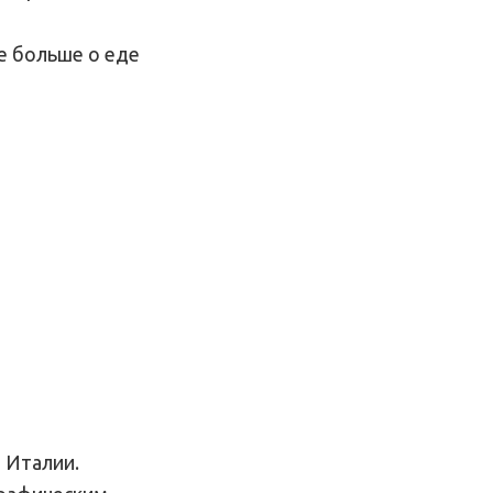
е больше о еде
 Италии.