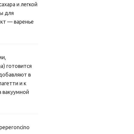
ахара и легкой
сы для
укт — варенье
ми,
ga) готовится
 добавляют в
агетти и к
в вакуумной
peperoncino