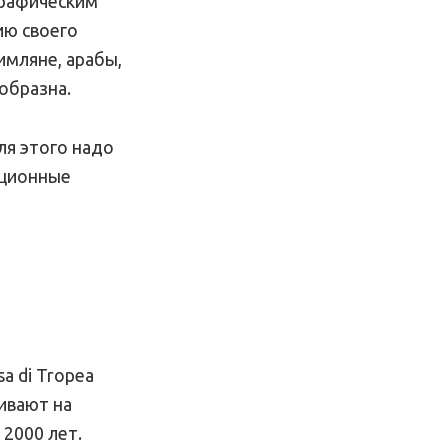
графическим
ию своего
имляне, арабы,
образна.
ля этого надо
иционные
sa di Tropea
щивают на
2000 лет.