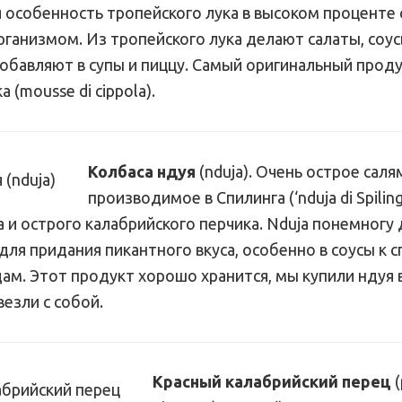
 особенность тропейского лука в высоком проценте с
рганизмом. Из тропейского лука делают салаты, соу
добавляют в супы и пиццу. Самый оригинальный прод
а (mousse di cippola).
Колбаса ндуя
(nduja). Очень острое саля
производимое в Спилинга (‘nduja di Spilin
а и острого калабрийского перчика. Nduja понемногу
ля придания пикантного вкуса, особенно в соусы к сп
м. Этот продукт хорошо хранится, мы купили ндуя 
везли с собой.
Красный калабрийский перец
(